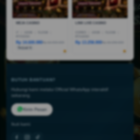
MEJA CASINO
LINK LIVE CASINO
I7
|
16GB
|
512GB
|
CORE5
|
16GB
|
512GB
|
RTX5050
RTX4050
Rp 14.600.080
Rp 13.258.000
Rp 44.999.000
Rp 18.258.000
Terjual 6
BUTUH BANTUAN?
Hubungi kami melalui Official WhatsApp interaktif
sekarang.
Kirim Pesan
Ikuti kami: