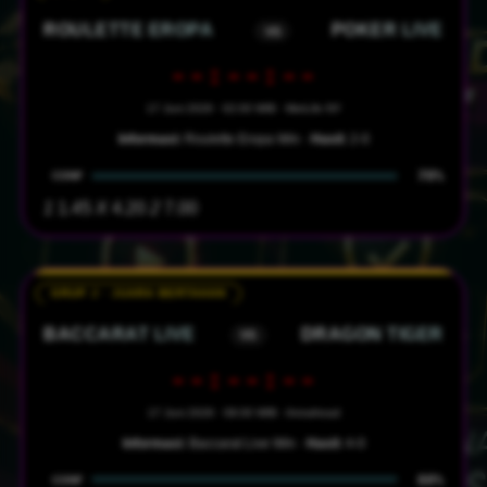
ROULETTE EROPA
POKER LIVE
VS
--:--:--
17 Juni 2026 · 02:00 WIB · MetLife NY
Informasi:
Roulette Eropa Win ·
Hasil:
2-0
78%
CONF
1
1.45
X
4.20
2
7.00
GRUP J · JUARA BERTAHAN
BACCARAT LIVE
DRAGON TIGER
VS
--:--:--
17 Juni 2026 · 08:00 WIB · Arrowhead
Informasi:
Baccarat Live Win ·
Hasil:
4-0
88%
CONF