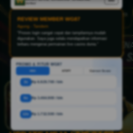
Info
Verified
REVIEW MEMBER WG87
Jokowi - Jakarta
"Event bonus yang tersedia cukup menarik dan
informasinya lengkap. Pengalaman aksesnya sangat
nyaman."
PROMO & FITUR WG87
HDC
HT/FT
Correct Score
3x
Rp 6.929.700 / bln
6x
Rp 3.464.900 / bln
12x
Rp 1.732.500 / bln