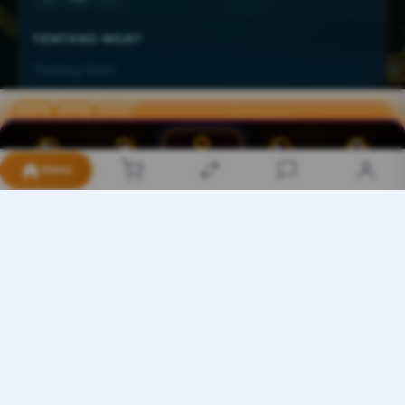
TENTANG WG87
Tentang Kami
Kontak Kami
Lokasi Toko
Beli Sekarang
Rp 20.789.000
FAQ
TERNAK MEJA ©
2026
PT TERNAK-MEJA. All rights reserved.
PROMO
LOGIN
WHATSAPP
LIVE CHAT
DAFTAR
WG87
Home
INFORMASI
Syarat & Ketentuan
Kebijakan Privasi
Kebijakan Cookie
Pengiriman & Pengembalian
Pembayaran & Cicilan
Garansi & Layanan
Selengkapnya