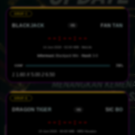
GRUP C
BLACKJACK
FAN TAN
VS
--:--:--
14 Juni 2026 · 02:00 WIB · MetLife
Informasi:
Blackjack Win ·
Hasil:
3-0
70%
CONF
1
1.60
X
5.00
2
6.50
GRUP E
DRAGON TIGER
SIC BO
VS
--:--:--
15 Juni 2026 · 00:00 WIB · NRG Houston