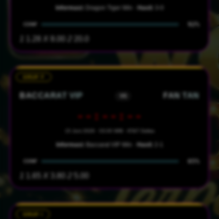
Informasi:
Dragon Tiger Win ·
Hasil:
3-0
92%
CONF
1
1.28
X
8.00
2
20.0
GRUP F
BACCARAT VIP
FAN TAN
VS
--:--:--
15 Juni 2026 · 03:00 WIB · AT&T Dallas
Informasi:
Baccarat VIP Win ·
Hasil:
2-1
65%
CONF
1
1.65
X
3.80
2
5.00
GRUP I