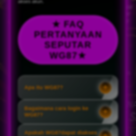
akses akun.
★ FAQ
PERTANYAAN
SEPUTAR
WG87★
Apa itu WG87?
Bagaimana cara login ke
WG87?
Apakah WG87dapat diakses