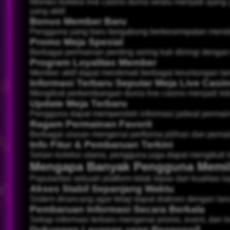
Momen koleksi live casino dunia selalu menjadi ajang
yang aktif.
Bonus Member Baru
Pengguna yang baru bergabung berkesempatan menda
Promo Meja Spesial
Berbagai permainan penting sering kali diiringi deng
Program Loyalitas Member
Member aktif dapat menikmati berbagai keuntungan tam
Informasi Terbaru Seputar Meja Live Cas
Mengikuti perkembangan dunia live casino menjadi leb
Update Meja Terbaru
Pengguna dapat memperoleh informasi jadwal permain
Ragam Permainan Favorit
Berbagai ulasan mengenai performa pilihan dan pema
Info Fitur & Pembaruan Terkini
Selain koleksi utama, pengguna juga dapat mengikuti b
Mengapa Banyak Pengguna Memi
Popularitas sebuah platform tidak lepas dari kualitas
Akses Stabil Sepanjang Waktu
Sistem dirancang agar tetap dapat diakses dengan la
Pembaruan Informasi Secara Berkala
Setiap informasi terbaru mengenai promo, event, dan ko
Dukungan Layanan yang Responsif