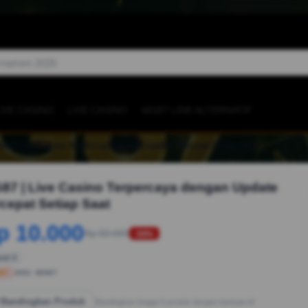
IVE CASINO
LIVE CASINO
WG87 LINK ALTERNATIF
87 | Live Casino Terpercaya dengan Update Tercepat Setiap Saat
87 | Live Casino Terpercaya dengan Update
cepat Setiap Saat
p 10.000
Rp 50.000
-88%
ual 2
87
SKU:
WG87
Bandingkan Produk
Bandingkan hingga 5 produk dengan bantuan AI