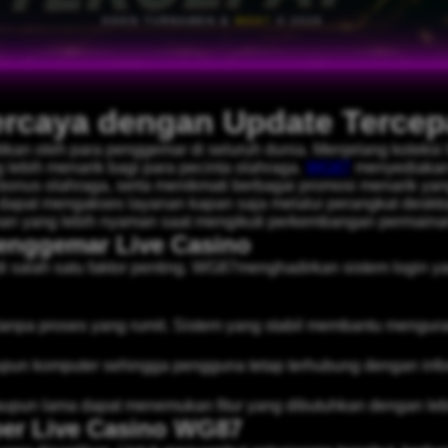
AGEN TURNAMEN &
WG87
© 2026
ercaya dengan Update Tercepa
tikan oleh para penggemar di seluruh dunia. Menjelang koleksi
lebih menarik bagi para pecinta olahraga.
WG87
menyediakan
 bonus olahraga, serta menikmati berbagai promosi menarik yan
pat mengakses layanan kapan saja melalui perangkat desktop 
 yang lebih nyaman saat mengikuti perkembangan permainan 
enggemar Live Casino
i salah satu faktor penting. WG87menghadirkan sistem login
anpa proses yang rumit. Sistem yang stabil membantu menguran
aupun komputer sehingga pengguna tetap terhubung dengan info
pun lama dapat menemukan fitur yang dibutuhkan dengan lebi
er Live Casino WG87