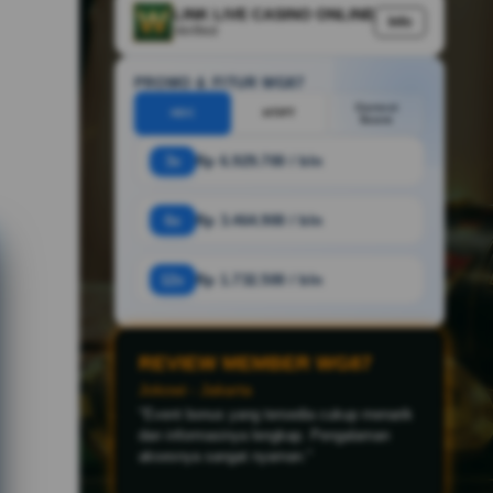
LINK LIVE CASINO ONLINE
Info
Verified
PROMO & FITUR WG87
Correct
HDC
HT/FT
Score
3x
Rp 6.929.700 / bln
6x
Rp 3.464.900 / bln
12x
Rp 1.732.500 / bln
REVIEW MEMBER WG87
Agung - Tandem
"Proses login sangat cepat dan tampilannya
mudah digunakan. Saya juga selalu
mendapatkan informasi terbaru mengenai
permainan live casino dunia."