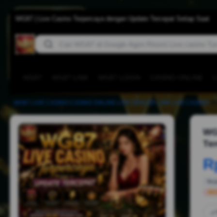
WG87 | Live Casino Terpercaya dengan Update Tercepat Setiap Saat
WG87
WG87 LINK
WG87 LOGIN
CASINO ONLINE
L
WG87
-
LIVE CASINO
-
CASINO ONLINE
-
LIVE DEALER
-
LINK LIVE CASINO
-
WG
WG
Ter
R
Terj
WG