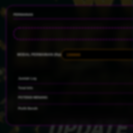
PERMAINAN
MODAL PERMAINAN (Rp)
Jumlah Leg
Total Info
POTENSI MENANG
Profit Bersih