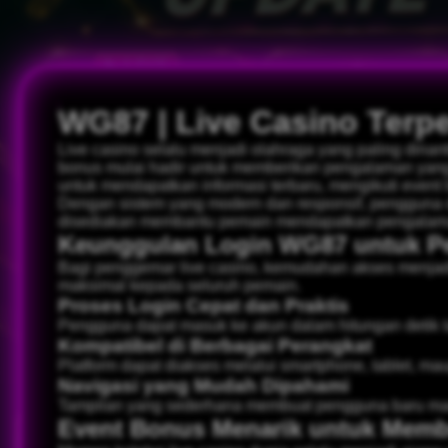
WG87 | Live Casino Terp
Live casino selalu menjadi olahraga yang paling dinan
bonus mulai hadir untuk memberikan pengalaman yang 
untuk mendapatkan informasi terbaru, mengikuti event
Dengan sistem yang modern dan responsif, pengguna da
disediakan membantu pemain mendapatkan pengalaman
Keunggulan Login WG87 untuk P
Bagi penggemar live casino, kemudahan akses menjad
maksimal kepada seluruh pemain.
Proses Login Cepat dan Praktis
Pengguna dapat masuk ke akun dalam hitungan detik t
Kompatibel di Berbagai Perangkat
Platform dapat diakses melalui smartphone, tablet, m
Navigasi yang Mudah Dipahami
Tampilan yang sederhana membuat pengguna baru mau
Event Bonus Menarik untuk Memb