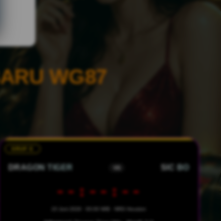
BARU WG87
GRUP E
DRAGON TIGER
SIC BO
VS
--:--:--
15 Juni 2026 · 00:00 WIB · NRG Houston