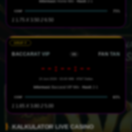
Informasi:
Home Win ·
Hasil:
2-1
75%
CONF
1
1.75
X
3.50
2
6.50
GRUP F
BACCARAT VIP
FAN TAN
VS
--:--:--
15 Juni 2026 · 03:00 WIB · AT&T Dallas
Informasi:
Baccarat VIP Win ·
Hasil:
2-1
65%
CONF
1
1.65
X
3.80
2
5.00
KALKULATOR LIVE CASINO