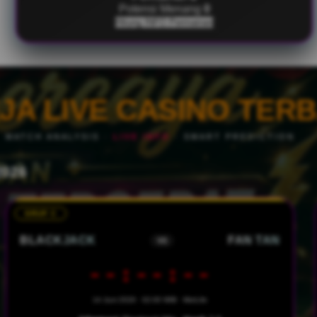
Potensi Menang
0
Hitung INFO Permainan
JA LIVE CASINO TER
MATCH ANALYSIS ·
LIVE INFO
· SMART PREDICTION
026
GRUP C
BLACKJACK
FAN TAN
VS
--:--:--
14 Juni 2026 · 02:00 WIB · MetLife