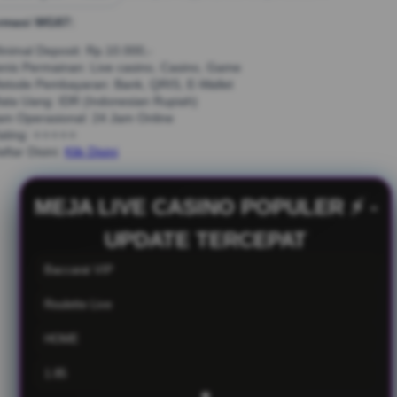
ormasi WG87:
inimal Deposit: Rp.10.000,-
enis Permainan: Live casino, Casino, Game
etode Pembayaran: Bank, QRIS, E-Wallet
ata Uang: IDR (Indonesian Rupiah)
am Operasional: 24 Jam Online
ating: ⭐⭐⭐⭐⭐
aftar Disini:
Klik Disini
MEJA LIVE CASINO POPULER ⚡ -
UPDATE TERCEPAT